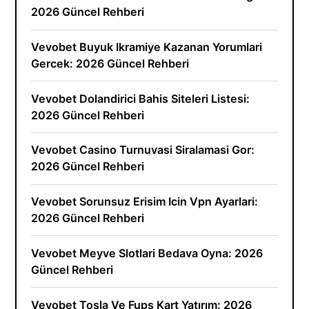
2026 Güncel Rehberi
Vevobet Buyuk Ikramiye Kazanan Yorumlari
Gercek: 2026 Güncel Rehberi
Vevobet Dolandirici Bahis Siteleri Listesi:
2026 Güncel Rehberi
Vevobet Casino Turnuvasi Siralamasi Gor:
2026 Güncel Rehberi
Vevobet Sorunsuz Erisim Icin Vpn Ayarlari:
2026 Güncel Rehberi
Vevobet Meyve Slotlari Bedava Oyna: 2026
Güncel Rehberi
Vevobet Tosla Ve Fups Kart Yatırım: 2026