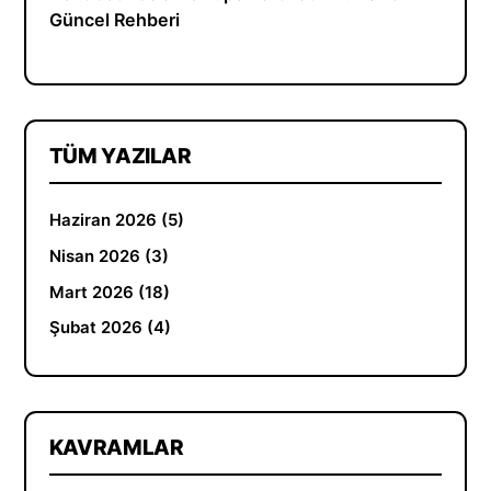
Güncel Rehberi
TÜM YAZILAR
Haziran 2026 (5)
Nisan 2026 (3)
Mart 2026 (18)
Şubat 2026 (4)
KAVRAMLAR