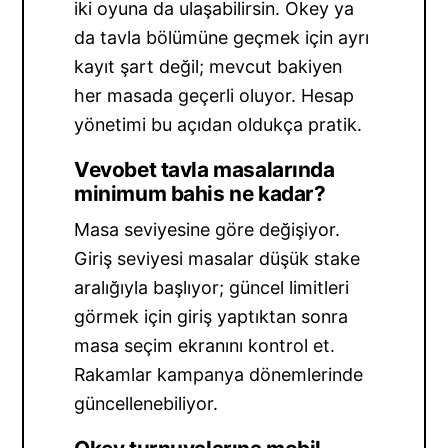
iki oyuna da ulaşabilirsin. Okey ya
da tavla bölümüne geçmek için ayrı
kayıt şart değil; mevcut bakiyen
her masada geçerli oluyor. Hesap
yönetimi bu açıdan oldukça pratik.
Vevobet tavla masalarında
minimum bahis ne kadar?
Masa seviyesine göre değişiyor.
Giriş seviyesi masalar düşük stake
aralığıyla başlıyor; güncel limitleri
görmek için giriş yaptıktan sonra
masa seçim ekranını kontrol et.
Rakamlar kampanya dönemlerinde
güncellenebiliyor.