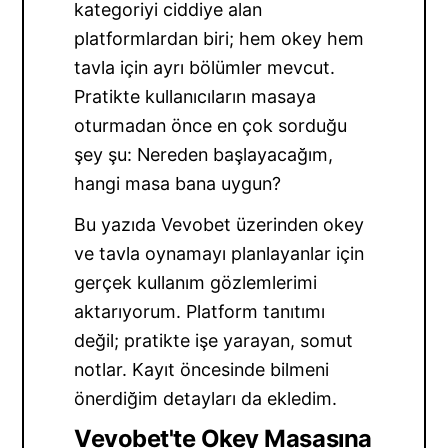
kategoriyi ciddiye alan
platformlardan biri; hem okey hem
tavla için ayrı bölümler mevcut.
Pratikte kullanıcıların masaya
oturmadan önce en çok sorduğu
şey şu: Nereden başlayacağım,
hangi masa bana uygun?
Bu yazıda Vevobet üzerinden okey
ve tavla oynamayı planlayanlar için
gerçek kullanım gözlemlerimi
aktarıyorum. Platform tanıtımı
değil; pratikte işe yarayan, somut
notlar. Kayıt öncesinde bilmeni
önerdiğim detayları da ekledim.
Vevobet'te Okey Masasına