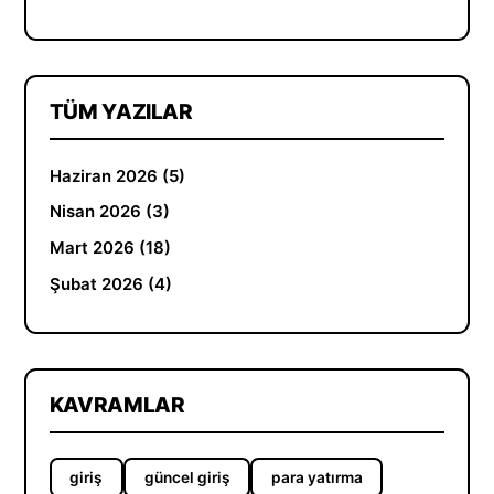
TÜM YAZILAR
Haziran 2026 (5)
Nisan 2026 (3)
Mart 2026 (18)
Şubat 2026 (4)
KAVRAMLAR
giriş
güncel giriş
para yatırma