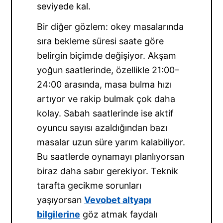
seviyede kal.
Bir diğer gözlem: okey masalarında
sıra bekleme süresi saate göre
belirgin biçimde değişiyor. Akşam
yoğun saatlerinde, özellikle 21:00–
24:00 arasında, masa bulma hızı
artıyor ve rakip bulmak çok daha
kolay. Sabah saatlerinde ise aktif
oyuncu sayısı azaldığından bazı
masalar uzun süre yarım kalabiliyor.
Bu saatlerde oynamayı planlıyorsan
biraz daha sabır gerekiyor. Teknik
tarafta gecikme sorunları
yaşıyorsan
Vevobet altyapı
bilgilerine
göz atmak faydalı