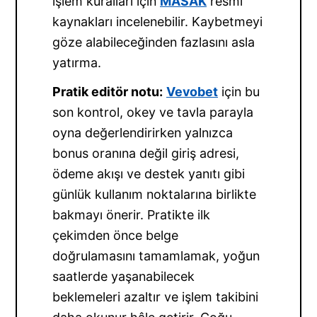
işlem kuralları için
MASAK
resmi
kaynakları incelenebilir. Kaybetmeyi
göze alabileceğinden fazlasını asla
yatırma.
Pratik editör notu:
Vevobet
için bu
son kontrol, okey ve tavla parayla
oyna değerlendirirken yalnızca
bonus oranına değil giriş adresi,
ödeme akışı ve destek yanıtı gibi
günlük kullanım noktalarına birlikte
bakmayı önerir. Pratikte ilk
çekimden önce belge
doğrulamasını tamamlamak, yoğun
saatlerde yaşanabilecek
beklemeleri azaltır ve işlem takibini