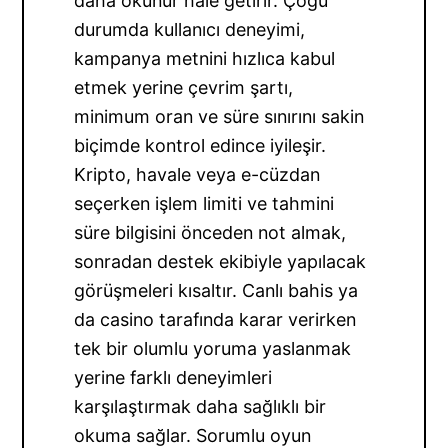
daha okunur hâle getirir. Çoğu
durumda kullanıcı deneyimi,
kampanya metnini hızlıca kabul
etmek yerine çevrim şartı,
minimum oran ve süre sınırını sakin
biçimde kontrol edince iyileşir.
Kripto, havale veya e-cüzdan
seçerken işlem limiti ve tahmini
süre bilgisini önceden not almak,
sonradan destek ekibiyle yapılacak
görüşmeleri kısaltır. Canlı bahis ya
da casino tarafında karar verirken
tek bir olumlu yoruma yaslanmak
yerine farklı deneyimleri
karşılaştırmak daha sağlıklı bir
okuma sağlar. Sorumlu oyun