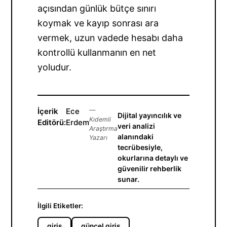
açısından günlük bütçe sınırı
koymak ve kayıp sonrası ara
vermek, uzun vadede hesabı daha
kontrollü kullanmanın en net
yoludur.
İçerik
Ece
—
Dijital yayıncılık ve
Kıdemli
Editörü:
Erdem
veri analizi
Araştırma
alanındaki
Yazarı
tecrübesiyle,
okurlarına detaylı ve
güvenilir rehberlik
sunar.
İlgili Etiketler:
giriş
güncel giriş