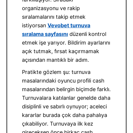
organizasyonu ve rakip
sıralamalarını takip etmek
istiyorsan
Vevobet turnuva
sıralama sayfasını
düzenli kontrol
etmek işe yarıyor. Bildirim ayarlarını
açık tutmak, fırsat kaçırmamak
açısından mantıklı bir adım.
Pratikte gözlem şu: turnuva
masalarındaki oyuncu profili cash
masalarından belirgin biçimde farklı.
Turnuvalara katılanlar genelde daha
disiplinli ve sabırlı oynuyor; aceleci
kararlar burada çok daha pahalıya
çıkabiliyor. Turnuvaya ilk kez
gireceksen önce birkaç cash